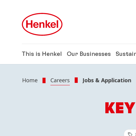
Skip to main content
Skip to footer
This is Henkel
Our Businesses
Sustain
Home
Careers
Jobs & Application
KEY