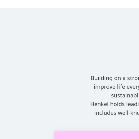
Building on a stro
improve life eve
sustainabl
Henkel holds leadi
includes well-kn