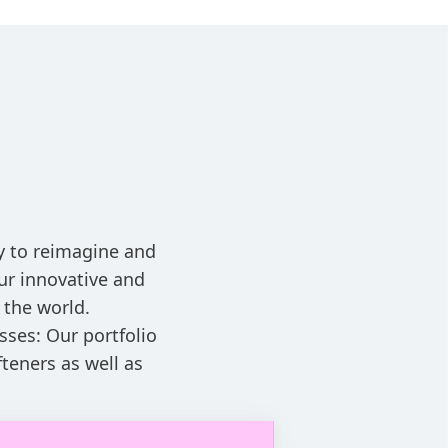
ay to reimagine and
ur innovative and
 the world.
sses: Our portfolio
teners as well as