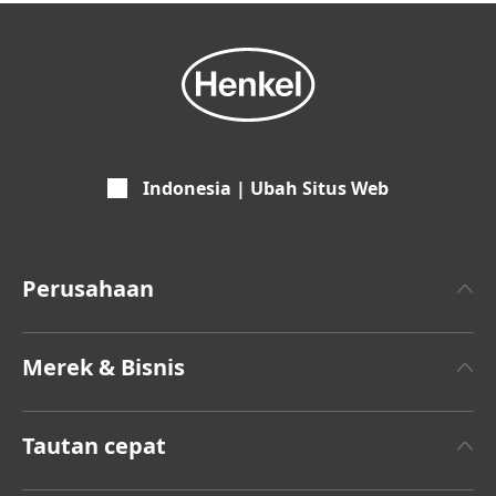
Indonesia | Ubah Situs Web
Perusahaan
Tentang Henkel
Merek & Bisnis
Merek Henkel
Henkel Adhesive Technologies
Rilis Berita Terbaru
Tautan cepat
Merek
Laporan Tahunan