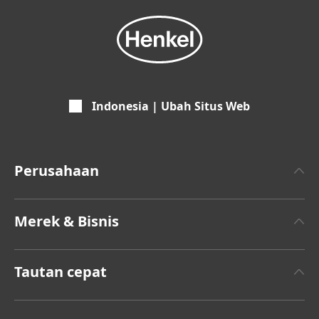
Indonesia | Ubah Situs Web
Perusahaan
Tentang Henkel
Merek & Bisnis
Merek Henkel
Henkel Adhesive Technologies
Rilis Berita Terbaru
Tautan cepat
Merek
Laporan Tahunan
Pekerjaan & Lamaran