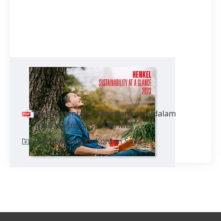
Sekilastentang Keberlanjutan
(dalam Bahasa Inggris)
Sekilastentang Keberlanjutan
(dalam
Bahasa Inggris)
(3,56 MB)
Tambahkan ke Konten Saya