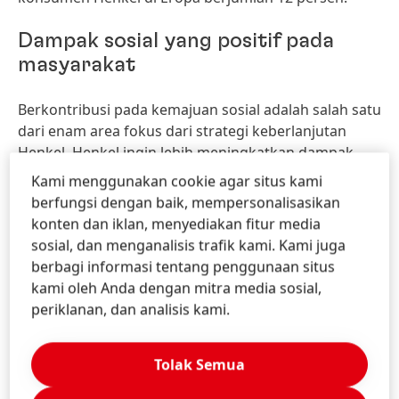
Dampak sosial yang positif pada
masyarakat
Berkontribusi pada kemajuan sosial adalah salah satu
dari enam area fokus dari strategi keberlanjutan
Henkel. Henkel ingin lebih meningkatkan dampak
sosial positifnya pada masyarakat pada tahun 2025
Kami menggunakan cookie agar situs kami
melalui sumber yang bertanggung jawab 100%,
berfungsi dengan baik, mempersonalisasikan
dengan memanfaatkan lebih dari 50.000
konten dan iklan, menyediakan fitur media
karyawannya, yang telah dilatih sebagai duta
sosial, dan menganalisis trafik kami. Kami juga
keberlanjutan dan dengan membantu meningkatkan
berbagi informasi tentang penggunaan situs
20 juta jiwa secara global.
kami oleh Anda dengan mitra media sosial,
periklanan, dan analisis kami.
Sumber yang bertanggung jawab
Tolak Semua
Henkel melakukan dialog intensif dengan para
pemasok untuk mempromosikan praktik-praktik