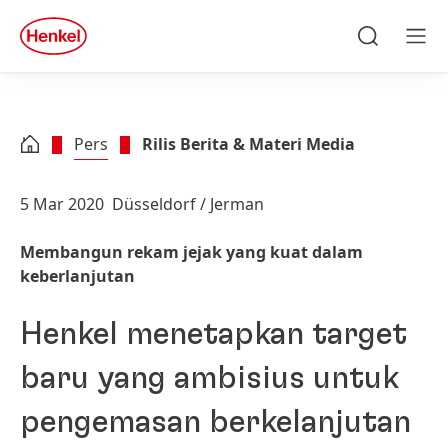
Skip to main content
Skip to footer
quick
search
Cari
Men
Pers
Rilis Berita & Materi Media
5 Mar 2020
Düsseldorf / Jerman
Membangun rekam jejak yang kuat dalam
keberlanjutan
Henkel menetapkan target
baru yang ambisius untuk
pengemasan berkelanjutan