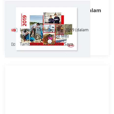
Laporan Keberlanjutan 2019
(dalam
Bahasa Inggris)
Laporan Keberlanjutan 2019
(dalam
Bahasa Inggris)
(8,68 MB)
Tambahkan ke Konten Saya