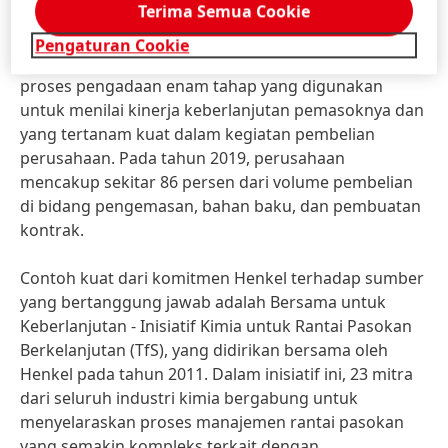
Terima Semua Cookie
berkelanjutan dan menghormati hak asasi manusia
di sepanjang rantai nilai. Elemen kunci dari strategi
Pengaturan Cookie
pengadaan Henkel yang bertanggung jawab adalah
proses pengadaan enam tahap yang digunakan
untuk menilai kinerja keberlanjutan pemasoknya dan
yang tertanam kuat dalam kegiatan pembelian
perusahaan. Pada tahun 2019, perusahaan
mencakup sekitar 86 persen dari volume pembelian
di bidang pengemasan, bahan baku, dan pembuatan
kontrak.
Contoh kuat dari komitmen Henkel terhadap sumber
yang bertanggung jawab adalah Bersama untuk
Keberlanjutan - Inisiatif Kimia untuk Rantai Pasokan
Berkelanjutan
(TfS), yang didirikan bersama oleh
Henkel pada tahun 2011. Dalam inisiatif ini, 23 mitra
dari seluruh industri kimia bergabung untuk
menyelaraskan proses manajemen rantai pasokan
yang semakin kompleks terkait dengan