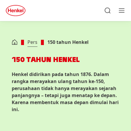
Skip to main content
Skip to footer
quick
search
Cari
Men
Pers
150 tahun Henkel
150 TAHUN HENKEL
Henkel didirikan pada tahun 1876. Dalam
rangka merayakan ulang tahun ke-150,
perusahaan tidak hanya merayakan sejarah
panjangnya – tetapi juga menatap ke depan.
Karena membentuk masa depan dimulai hari
ini.