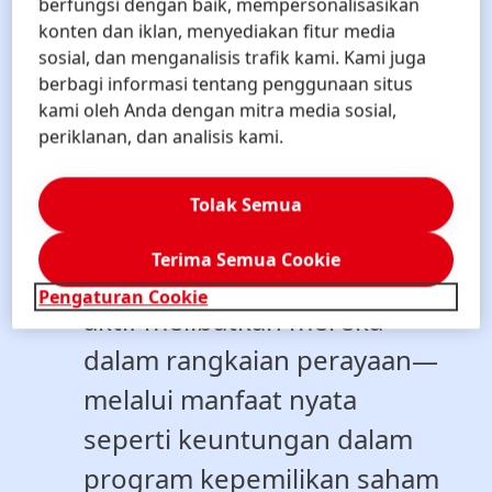
depan dengan keyakinan
berfungsi dengan baik, mempersonalisasikan
konten dan iklan, menyediakan fitur media
terhadap jalan yang ada di
sosial, dan menganalisis trafik kami. Kami juga
hadapan kami. Inti dari
berbagi informasi tentang penggunaan situs
kami oleh Anda dengan mitra media sosial,
perayaan ini adalah para
periklanan, dan analisis kami.
karyawan kami di seluruh
dunia, karena merekalah
Tolak Semua
kunci keberhasilan kami.
Terima Semua Cookie
Oleh karena itu, kami secara
Pengaturan Cookie
aktif melibatkan mereka
dalam rangkaian perayaan—
melalui manfaat nyata
seperti keuntungan dalam
program kepemilikan saham