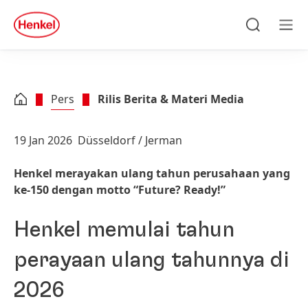
Skip to main content
Skip to footer
quick
search
Cari
Men
Pers
Rilis Berita & Materi Media
19 Jan 2026
Düsseldorf / Jerman
Henkel merayakan ulang tahun perusahaan yang
ke-150 dengan motto “Future? Ready!”
Henkel memulai tahun
perayaan ulang tahunnya di
2026