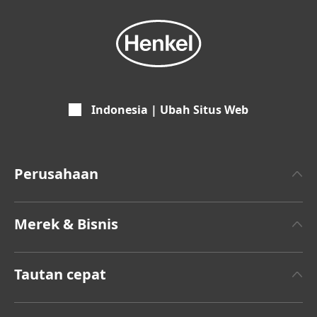
Indonesia | Ubah Situs Web
Perusahaan
Tentang Henkel
Merek & Bisnis
Merek Henkel
Henkel Adhesive Technologies
Rilis Berita Terbaru
Tautan cepat
Merek
Laporan Tahunan
Pekerjaan & Lamaran