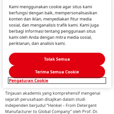
Kami menggunakan cookie agar situs kami
Tradisi dan Masa Depan: Henkel
berfungsi dengan baik, mempersonalisasikan
Menapaki 150 Tahun Perjalanan
konten dan iklan, menyediakan fitur media
sosial, dan menganalisis trafik kami. Kami juga
Perusahaan
berbagi informasi tentang penggunaan situs
kami oleh Anda dengan mitra media sosial,
Didirikan pada tahun 1876 di Aachen, Henkel telah
periklanan, dan analisis kami.
berkembang dari sebuah produsen deterjen berskala
kecil menjadi perusahaan global dengan posisi pasar
terkemuka dan merek-merek kuat seperti Loctite,
Tolak Semua
Persil, dan Schwarzkopf. Saat ini, Henkel
mencatatkan penjualan tahunan lebih dari 21 miliar
Terima Semua Cookie
euro dan mempekerjakan sekitar 47.000 karyawan di
Pengaturan Cookie
seluruh dunia.
Tinjauan akademis yang komprehensif mengenai
sejarah perusahaan disajikan dalam studi
independen berjudul “Henkel – From Detergent
Manufacturer to Global Company” oleh Prof. Dr.