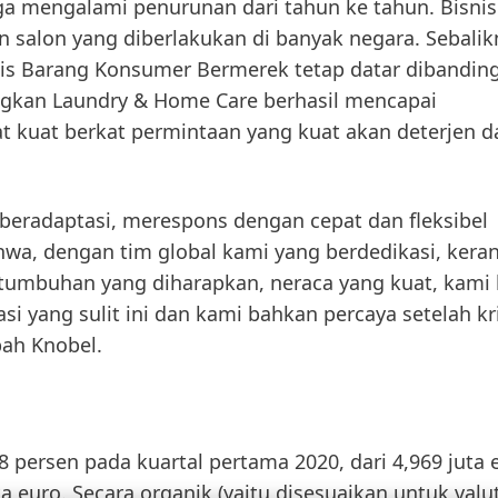
a mengalami penurunan dari tahun ke tahun. Bisnis
 salon yang diberlakukan di banyak negara. Sebalik
is Barang Konsumer Bermerek tetap datar dibandin
angkan
Laundry & Home Care
berhasil mencapai
 kuat berkat permintaan yang kuat akan deterjen d
 beradaptasi, merespons dengan cepat dan fleksibel
hwa, dengan tim global kami yang berdedikasi, kera
ertumbuhan yang diharapkan, neraca yang kuat, kami
i yang sulit ini dan kami bahkan percaya setelah kri
bah Knobel.
8 persen pada kuartal pertama 2020, dari 4,969 juta 
ta euro.
Secara organik
(yaitu disesuaikan untuk valu