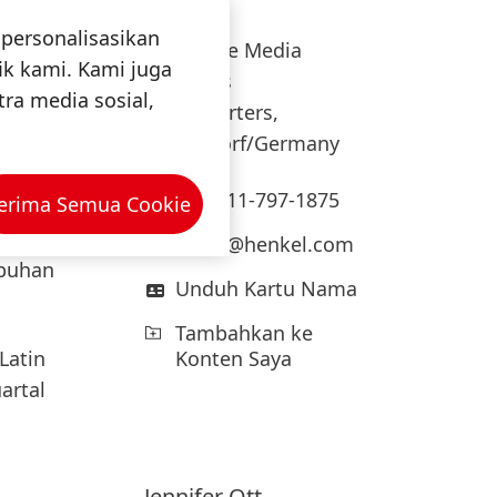
Henkel
personalisasikan
Corporate Media
isi dan
ik kami. Kami juga
Relations
gurangi
ra media sosial,
Headquarters,
Düsseldorf/Germany
lan
+49-211-797-1875
erima Semua Cookie
nik di
ah Eropa
press@henkel.com
mbuhan
Unduh Kartu Nama
Tambahkan ke
Konten Saya
Latin
artal
Jennifer
Ott