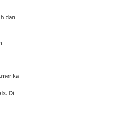
ah dan
n
 Amerika
ls. Di