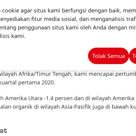
 sebesar -0,9 persen. Di tingkat Grup, penurunan itu
ookie agar situs kami berfungsi dengan baik, mem
harga dan volume berbeda antara unit bisnis. Akuis
enyediakan fitur media sosial, dan menganalisis traf
0,4 persen dalam penjualan. Efek valuta asing men
tentang penggunaan situs kami oleh Anda dengan mit
isis kami.
uhan penjualan organik sebesar 2,2 persen. Penjua
Tolak Semua
T
rsen. Tahun ke tahun, pengembangan penjualan orga
aliknya, kami dapat meningkatkan penjualan di wilay
 wilayah Afrika/Timur Tengah, kami mencapai pertu
kuartal pertama 2020.
h Amerika Utara -1.4 persen dan di wilayah Amerika 
an organik di wilayah Asia-Pasifik juga di bawah ku
kat