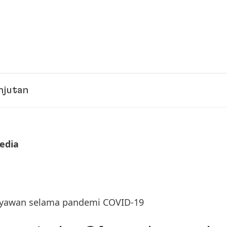
njutan
Media
ryawan selama pandemi COVID-19