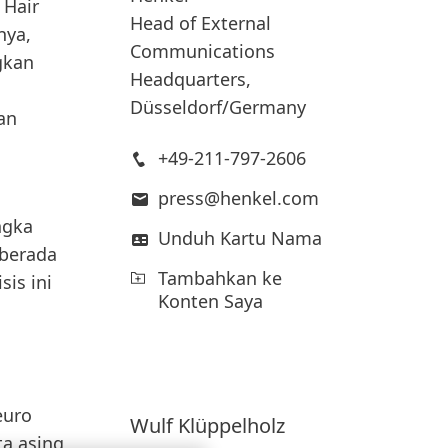
 Hair
Head of External
nya,
Communications
gkan
Headquarters,
Düsseldorf/Germany
an
+49-211-797-2606
press@henkel.com
ngka
Unduh Kartu Nama
 berada
Tambahkan ke
sis ini
Konten Saya
euro
Wulf
Klüppelholz
ta asing