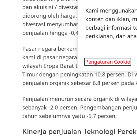
dan akuisisi / divestasi), penjualan menurun
Kami menggunakan c
didorong oleh harga, dengan perkembangan 
konten dan iklan, m
divestasi menyumbang peningkatan sebesar 
berbagi informasi 
penjualan hingga -0,4 persen.
periklanan, dan anal
Pasar negara berkembang
mencatat pertumb
kami di
pasar negara maju
menurun -2,8 pe
Pengaturan Cookie
wilayah Eropa Barat turun -4.6 persen. Seb
Timur dengan peningkatan 10.8 persen. Di
penjualan organik sebesar 6.8 persen pada 
Penjualan menurun secara organik di wilaya
sebanyak -2.0 persen. Pengembangan penjual
tahun sebelumnya yaitu -5,7 persen.
Kinerja penjualan Teknologi Pere