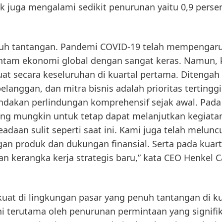
k juga mengalami sedikit penurunan yaitu 0,9 perse
enuh tantangan. Pandemi COVID-19 telah mempengar
tam ekonomi global dengan sangat keras. Namun, 
at secara keseluruhan di kuartal pertama. Ditengah 
langgan, dan mitra bisnis adalah prioritas tertinggi
ndakan perlindungan komprehensif sejak awal. Pada
ng mungkin untuk tetap dapat melanjutkan kegiatan
aan sulit seperti saat ini. Kami juga telah melunc
an produk dan dukungan finansial. Serta pada kuart
an kerangka kerja strategis baru,” kata CEO Henkel C
uat di lingkungan pasar yang penuh tantangan di ku
i terutama oleh penurunan permintaan yang signifik