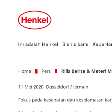
Skip to main content
Skip to footer
Ini adalah Henkel
Bisnis kami
Keberla
Home
Pers
Rilis Berita & Materi 
11 Mei 2020
Düsseldorf / Jerman
Fokus pada kesehatan dan keselamatan ka