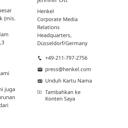
besar
Henkel
ik
(mis.
Corporate Media
Relations
alam
Headquarters,
,3
Düsseldorf/Germany
+49-211-797-2756
press@henkel.com
lami
Unduh Kartu Nama
ini juga
Tambahkan ke
urunan
Konten Saya
dari