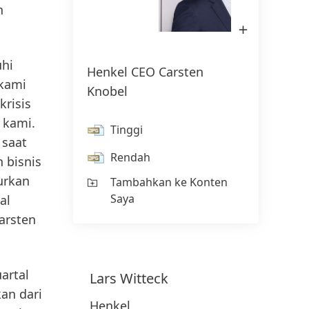
n
Buka
Gambar
di
Lightbox
uhi
Henkel CEO Carsten
kami
Knobel
krisis
 kami.
Tinggi
 saat
Rendah
 bisnis
urkan
Tambahkan ke Konten
Saya
al
arsten
artal
Lars
Witteck
an dari
Henkel