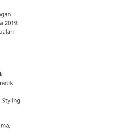
ngan
a 2019:
jualan
ik
metik
Styling
ama,