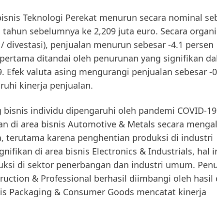
bisnis Teknologi Perekat menurun secara nominal se
al tahun sebelumnya ke 2,209 juta euro. Secara organ
 / divestasi), penjualan menurun sebesar -4.1 persen
 pertama ditandai oleh penurunan yang signifikan d
. Efek valuta asing mengurangi penjualan sebesar -0
ruhi kinerja penjualan.
bisnis individu dipengaruhi oleh pandemi COVID-19
n di area bisnis
Automotive & Metals
secara menga
 terutama karena penghentian produksi di industri
nifikan di area bisnis
Electronics & Industrials
, hal 
uksi di sektor penerbangan dan industri umum. Pen
ruction & Professional
berhasil diimbangi oleh hasil 
nis
Packaging & Consumer Goods
mencatat kinerja