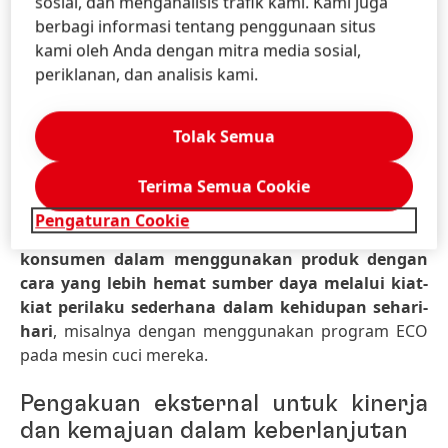
sosial, dan menganalisis trafik kami. Kami juga
transparansi yang lebih besar terkait kinerja
berbagi informasi tentang penggunaan situs
keberlanjutan portofolio produknya.
Hasil
kami oleh Anda dengan mitra media sosial,
penilaian tersebut merupakan bagian dari
periklanan, dan analisis kami.
manajemen portofolio dan mendukung pergeseran
menuju solusi baru yang memungkinkan
Tolak Semua
pengurangan emisi dan ekonomi sirkular.
Terima Semua Cookie
Di unit bisnis
Consumer Brands
, Henkel
meluncurkan inisiatif
"It start with us"
pada tahun
Pengaturan Cookie
2023. Tujuannya adalah untuk
mendukung
konsumen dalam menggunakan produk dengan
cara yang lebih hemat sumber daya melalui kiat-
kiat perilaku sederhana dalam kehidupan sehari-
hari
, misalnya dengan menggunakan program ECO
pada mesin cuci mereka.
Pengakuan eksternal untuk kinerja
dan kemajuan dalam keberlanjutan