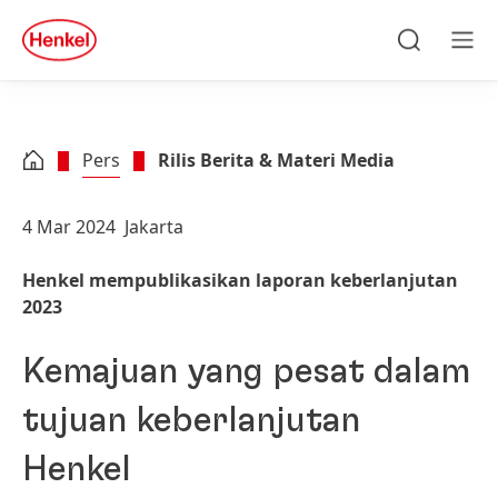
Skip to main content
Skip to footer
quick
search
Cari
Men
Pers
Rilis Berita & Materi Media
4 Mar 2024
Jakarta
Henkel mempublikasikan laporan keberlanjutan
2023
Kemajuan yang pesat dalam
tujuan keberlanjutan
Henkel