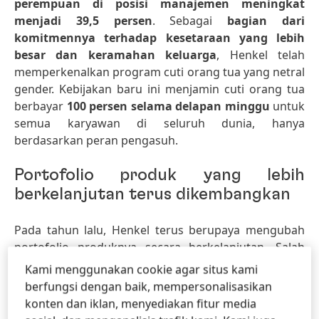
perempuan di posisi manajemen meningkat
menjadi 39,5 persen
. Sebagai
bagian dari
komitmennya terhadap kesetaraan yang lebih
besar dan keramahan keluarga
, Henkel telah
memperkenalkan program cuti orang tua yang netral
gender. Kebijakan baru ini menjamin cuti orang tua
berbayar
100 persen selama delapan minggu
untuk
semua karyawan di seluruh dunia, hanya
berdasarkan peran pengasuh.
Portofolio produk yang lebih
berkelanjutan terus dikembangkan
Pada tahun lalu, Henkel terus berupaya mengubah
portofolio produknya secara berkelanjutan. Salah
satu contohnya adalah proyek dari unit
bis
nis
Kami menggunakan cookie agar situs kami
AdhesiveTechnologies
. Unit ini telah
berfungsi dengan baik, mempersonalisasikan
mengembangkan lebih lanjut metodologi
konten dan iklan, menyediakan fitur media
penilaian internalnya untuk menciptakan